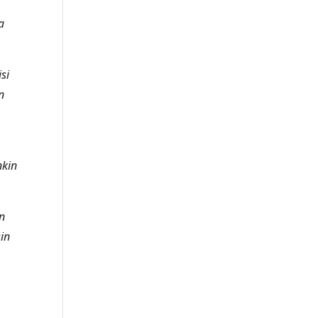
a
si
n
nkin
n
in