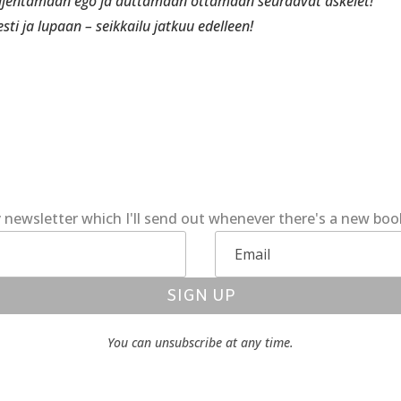
hiljentämään ego ja auttamaan ottamaan seuraavat askelet!
sti ja lupaan – seikkailu jatkuu edelleen!
 newsletter which I'll send out whenever there's a new bo
SIGN UP
You can unsubscribe at any time.