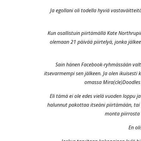
Ja egollani oli todella hyviä vastaväittei
Kun osallistuin piirtämällä Kate Northrup
olemaan 21 päivää piirtelyä, jonka jälkee
Sain hänen Facebook-ryhmässään valtava
itsevarmempi sen jälkeen. Ja olen ikuisesti k
omassa Mira(cle)Doodles
Eli tämä ei ole edes vielä vuoden loppu ja 
halunnut pakottaa itseäni piirtämään, tai
monta piirrosta k
En ol