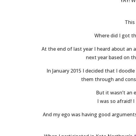
YAY! W
This 
Where did I got t
At the end of last year I heard about an 
next year based on th
In January 2015 I decided that I doodle 
them through and consi
But it wasn’t an e
I was so afraid! I 
And my ego was having good arguments (