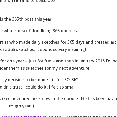
E DID IT!! Time to Celebrate!!
is the 365th post this year!
he whole idea of doodleing 365 doodles..
artist who made daily sketches for 365 days and created art
ose 365 sketches. It sounded very inspiring!
for one year – just for fun – and then in January 2016 I’d lo
der them as sketches for my next adventure.
asy decision to be made – it felt SO BIG!
didn’t trust I could do it. I felt so small.
See how tired he is now in the doodle.. He has been havin
rough year..)