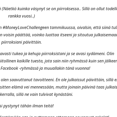
tä (Näetkö kuinka väsynyt se on piirroksessa..
Sillä on ollut todell
rankka vuosi..)
in #MoneyLoveChallengeen tammikuussa, oivalsin, että siinä tuli
n voisin päättää, voinko luottaa itseeni ja sitoutua julkaisemaa
piirroksiani päivittäin.
sti tukea ja kehuja piirroksistani ja se avasi sydämeni. Olin
iitollinen kaikille tuesta, jota sain niin ryhmässä kuin sen jälkee
 Facebook -ryhmässä ja muuallakin tänä vuonna!
olen saavuttanut tavoitteeni. En ole julkaissut päivittäin, sillä e
 sitten elämä vei mennessään, mutta joinain päivinä taas julkais
erralla, sillä ne vain tulvivat kynästäni.
isi pystynyt tähän ilman teitä!