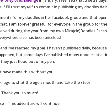
‎
Moneylovechallenge‬
in January, I realized that’d be 21 days
 if I’ll trust myself to commit in publishing my doodles dail
iments for my doodles in her facebook group and that ope
that. I am forever grateful for everyone in the group for th
received during the year from my own Mira(cle)Doodles Face
verywhere else has been priceless!
 and I’ve reached my goal. I haven’t published daily, because
 happened, but some days I’ve published many doodles at a t
they just flood out of my pen.
’t have made this without you!
illage to shut the ego’s mouth and take the steps.
Thank you so much!
se – This adventure will continue!