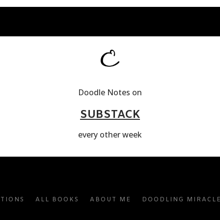
Doodle Notes on
SUBSTACK
every other week
ATIONS
ALL BOOKS
ABOUT ME
DOODLING MIRACL