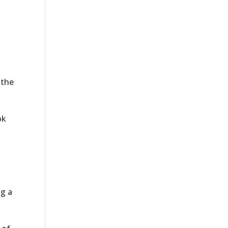
 the
ok
g a