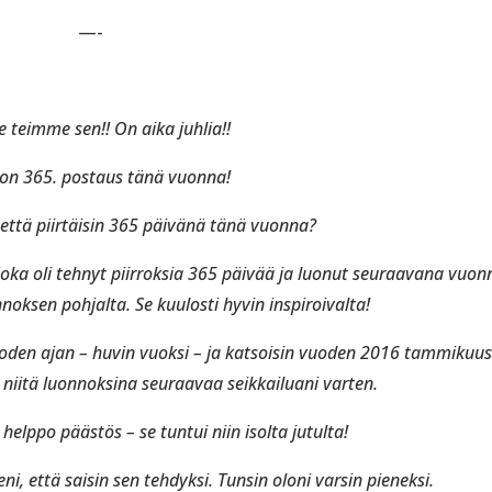
—-
e teimme sen!! On aika juhlia!!
on 365. postaus tänä vuonna!
 että piirtäisin 365 päivänä tänä vuonna?
 joka oli tehnyt piirroksia 365 päivää ja luonut seuraavana vuon
noksen pohjalta. Se kuulosti hyvin inspiroivalta!
oden ajan – huvin vuoksi – ja katsoisin vuoden 2016 tammikuu
n niitä luonnoksina seuraavaa seikkailuani varten.
 helppo päästös – se tuntui niin isolta jutulta!
eni, että saisin sen tehdyksi. Tunsin oloni varsin pieneksi.