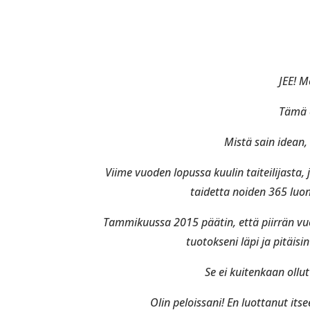
JEE! M
Tämä 
Mistä sain idean,
Viime vuoden lopussa kuulin taiteilijasta,
taidetta noiden 365 luon
Tammikuussa 2015 päätin, että piirrän vu
tuotokseni läpi ja pitäisi
Se ei kuitenkaan ollut
Olin peloissani! En luottanut itse