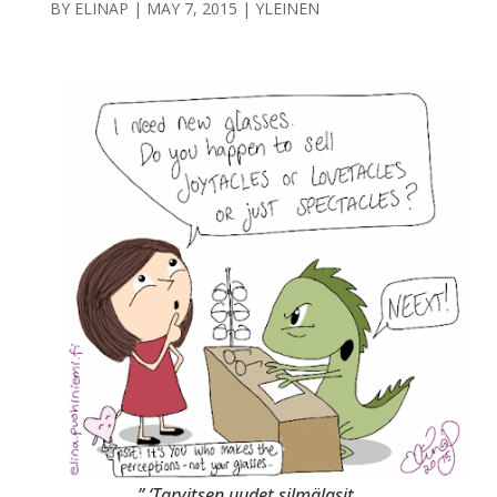
BY
ELINAP
|
MAY 7, 2015
|
YLEINEN
” ‘Tarvitsen uudet silmälasit.