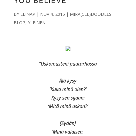
YOU BELIEVE
BY
ELINAP
|
NOV 4, 2015
|
MIRA(CLE)DOODLES
BLOG
,
YLEINEN
“Uskomusteni puutarhassa
Älä kysy
‘Kuka minä olen?’
Kysy sen sijaan:
‘Mitä minä uskon?’
[Sydän]
‘Minä valaisen,