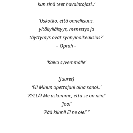
kun sinä teet havaintojasi..’
‘Uskotko, että onnellisuus.
yltäkylläisyys, menestys ja
täyttymys ovat synnyinoikeuksias?’
– Oprah –
‘Kaiva syvemmälle’
[Juuret]
‘EI! Minun opettajani aina sanoi..’
‘KYLLÄ! Me uskomme, että se on niin!’
‘Joo!’
‘Pää kiinni! Ei ne ole!’ “