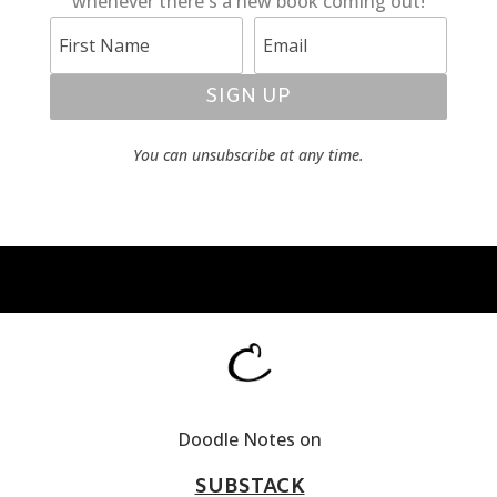
whenever there's a new book coming out!
SIGN UP
You can unsubscribe at any time.
Doodle Notes on
SUBSTACK