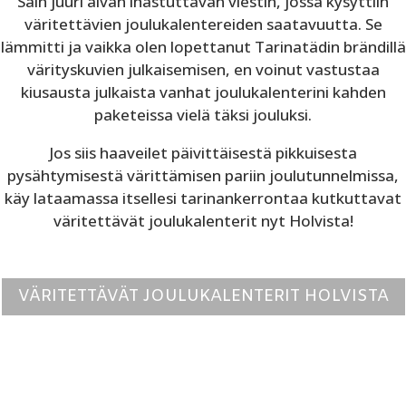
Sain juuri aivan ihastuttavan viestin, jossa kysyttiin
väritettävien joulukalentereiden saatavuutta. Se
lämmitti ja vaikka olen lopettanut Tarinatädin brändillä
värityskuvien julkaisemisen, en voinut vastustaa
kiusausta julkaista vanhat joulukalenterini kahden
paketeissa vielä täksi jouluksi.
Jos siis haaveilet päivittäisestä pikkuisesta
pysähtymisestä värittämisen pariin joulutunnelmissa,
käy lataamassa itsellesi tarinankerrontaa kutkuttavat
väritettävät joulukalenterit nyt Holvista!
VÄRITETTÄVÄT JOULUKALENTERIT HOLVISTA