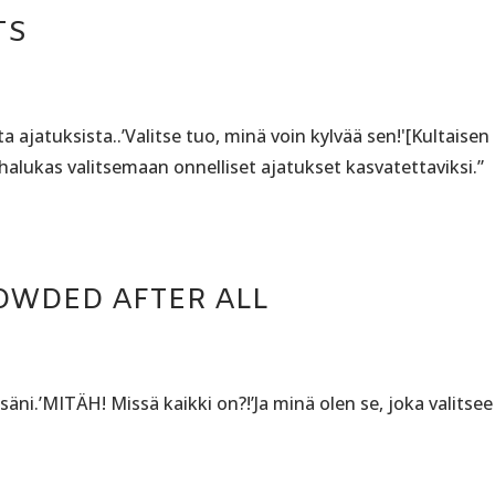
TS
a ajatuksista..’Valitse tuo, minä voin kylvää sen!'[Kultaisen
halukas valitsemaan onnelliset ajatukset kasvatettaviksi.”
OWDED AFTER ALL
säni.’MITÄH! Missä kaikki on?!’Ja minä olen se, joka valitsee