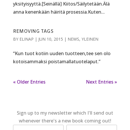
yksityisyyttä.[Seinällä] Kiitos/Säilytetään.Älä
anna kenenkään häiritä prosessia.Kuten...
REMOVING TAGS
BY
ELINAP
|
JUN 10, 2015
|
NEWS
,
YLEINEN
“Kun tuot kotiin uuden tuotteen,tee sen olo
kotoisammaksi poistamallatuotelaput.”
« Older Entries
Next Entries »
Sign up to my newsletter which I'll send out
whenever there's a new book coming out!