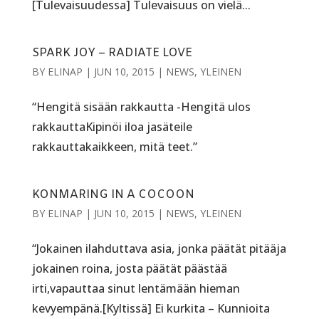
[Tulevaisuudessa] Tulevaisuus on vielä...
SPARK JOY – RADIATE LOVE
BY
ELINAP
|
JUN 10, 2015
|
NEWS
,
YLEINEN
“Hengitä sisään rakkautta -Hengitä ulos
rakkauttaKipinöi iloa jasäteile
rakkauttakaikkeen, mitä teet.”
KONMARING IN A COCOON
BY
ELINAP
|
JUN 10, 2015
|
NEWS
,
YLEINEN
“Jokainen ilahduttava asia, jonka päätät pitääja
jokainen roina, josta päätät päästää
irti,vapauttaa sinut lentämään hieman
kevyempänä.[Kyltissä] Ei kurkita – Kunnioita