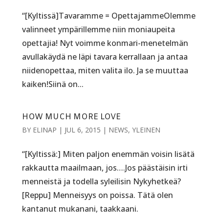
“[Kyltissä]Tavaramme = OpettajammeOlemme
valinneet ympärillemme niin moniaupeita
opettajia! Nyt voimme konmari-menetelmän
avullakäydä ne läpi tavara kerrallaan ja antaa
niidenopettaa, miten valita ilo. Ja se muuttaa
kaiken!Siinä on...
HOW MUCH MORE LOVE
BY
ELINAP
|
JUL 6, 2015
|
NEWS
,
YLEINEN
“[Kyltissä:] Miten paljon enemmän voisin lisätä
rakkautta maailmaan, jos….Jos päästäisin irti
menneistä ja todella syleilisin Nykyhetkeä?
[Reppu] Menneisyys on poissa. Tätä olen
kantanut mukanani, taakkaani.